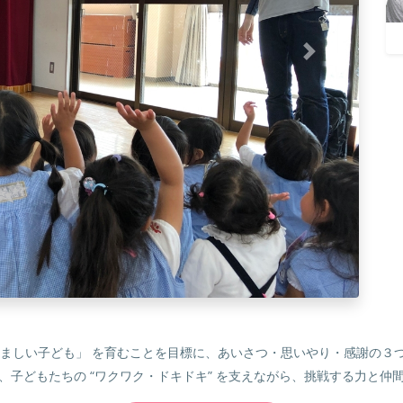
くましい子ども」 を育むことを目標に、あいさつ・思いやり・感謝の３
、子どもたちの “ワクワク・ドキドキ” を支えながら、挑戦する力と仲